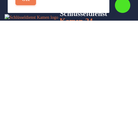
Schlüsseldienst
Kamen-24
Wir sind Ihr Helfer in Not in Sachen Schlüsseldienst. Zu jeder
Tages- und Nachtzeit für Sie da!
Impressum/Datenschutzerklärung
Stadtteile
Sitemap
Partner
Leistungen